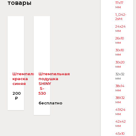
товары
17x17
мм
1_D42-
2sht
24x24
мм
26x10
мм
30x10
мм
30x20
мм
Штемпельная
Штемпельная
32x32
мм
краска
подушка
синяя
SHINY
38x14
S-
мм
200
530
₽
38X32
мм
бесплатно
41X24
мм
42x42
мм
45x10