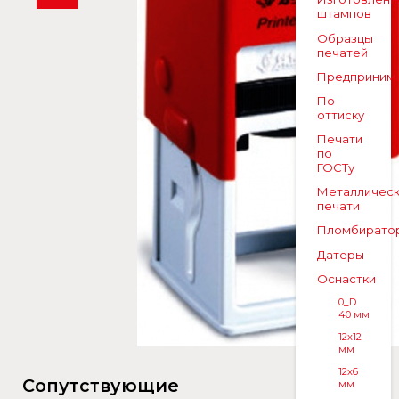
штампов
Образцы
печатей
Предприним
По
оттиску
Печати
по
ГОСТу
Металличес
печати
Пломбирато
Датеры
Оснастки
0_D
40 мм
12x12
мм
12x6
Сопутствующие
мм