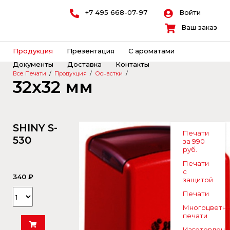
+7 495 668-07-97
Войти
Ваш заказ
Продукция
Презентация
С ароматами
Документы
Доставка
Контакты
Все Печати
/
Продукция
/
Оснастки
/
32x32 мм
SHINY S-
Печати
530
за 990
руб.
Печати
с
340 ₽
защитой
Печати
Многоцветн
печати
Изготовлени