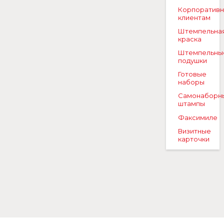
Корпоратив
клиентам
Штемпельна
краска
Штемпельны
подушки
Готовые
наборы
Самонаборн
штампы
Факсимиле
Визитные
карточки