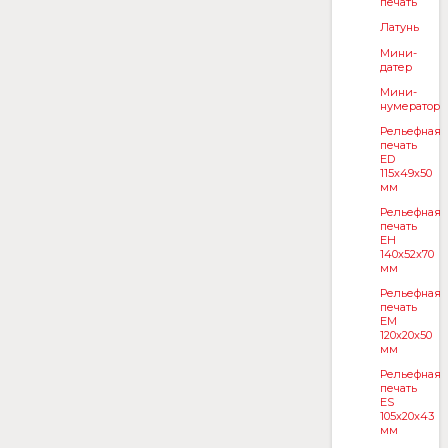
печать
Латунь
Мини-
датер
Мини-
нумератор
Рельефная
печать
ED
115x49x50
мм
Рельефная
печать
EH
140x52x70
мм
Рельефная
печать
EM
120x20x50
мм
Рельефная
печать
ES
105x20x43
мм