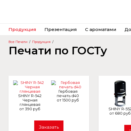
Продукция
Презентация
С ароматами
До
Все Печати
/
Продукция
/
Печати по ГОСТу
Гербовая
SHINY R-542
печать d40
Черная
от 1500 руб
глянцевая
от 390 руб
SHINY R-55
от 680 руб
Заказать