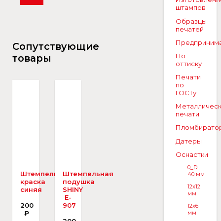
штампов
Образцы
печатей
Предприним
Сопутствующие
По
товары
оттиску
Печати
по
ГОСТу
Металличес
печати
Пломбирато
Датеры
Оснастки
0_D
Штемпельная
Штемпельная
40 мм
краска
подушка
12x12
синяя
SHINY
мм
E-
200
907
12x6
₽
мм