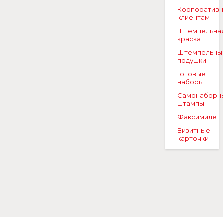
Корпоратив
клиентам
Штемпельна
краска
Штемпельны
подушки
Готовые
наборы
Самонаборн
штампы
Факсимиле
Визитные
карточки