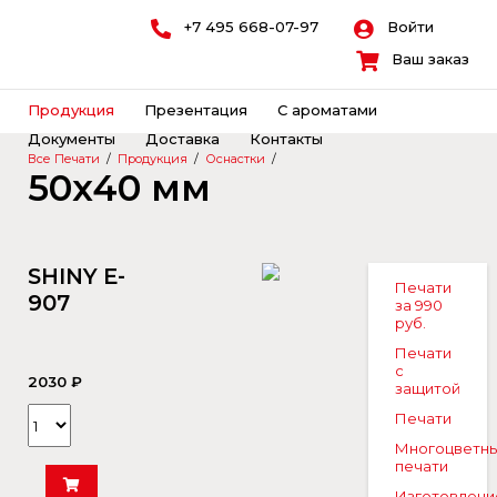
+7 495 668-07-97
Войти
Ваш заказ
Продукция
Презентация
С ароматами
Документы
Доставка
Контакты
Все Печати
/
Продукция
/
Оснастки
/
50x40 мм
SHINY E-
Печати
907
за 990
руб.
Печати
с
2030 ₽
защитой
Печати
Многоцветн
печати
Изготовлени