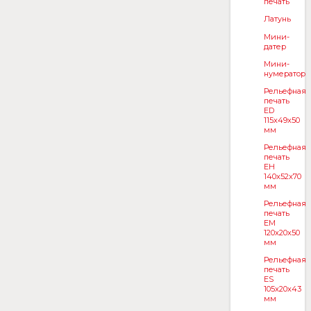
печать
Латунь
Мини-
датер
Мини-
нумератор
Рельефная
печать
ED
115x49x50
мм
Рельефная
печать
EH
140x52x70
мм
Рельефная
печать
EM
120x20x50
мм
Рельефная
печать
ES
105x20x43
мм