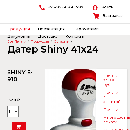
+7 495 668-07-97
Войти
Ваш заказ
Продукция
Презентация
С ароматами
Документы
Доставка
Контакты
Все Печати
/
Продукция
/
Оснастки
/
Датер Shiny 41x24
SHINY E-
Печати
910
за 990
руб.
Печати
с
1520 ₽
защитой
Печати
Многоцветн
печати
Изготовлени