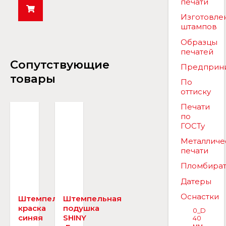
печати
Изготовле
штампов
Образцы
печатей
Сопутствующие
Предприн
товары
По
оттиску
Печати
по
ГОСТу
Металличе
печати
Пломбира
Датеры
Оснастки
Штемпельная
Штемпельная
краска
подушка
0_D
синяя
SHINY
40
мм