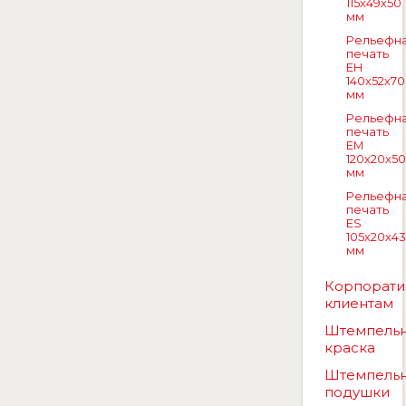
115x49x50
мм
Рельефн
печать
EH
140x52x70
мм
Рельефн
печать
EM
120x20x50
мм
Рельефн
печать
ES
105x20x43
мм
Корпорат
клиентам
Штемпель
краска
Штемпель
подушки