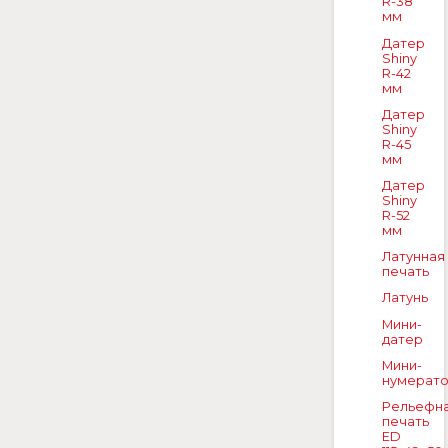
R-38
мм
Датер
Shiny
R-42
мм
Датер
Shiny
R-45
мм
Датер
Shiny
R-52
мм
Латунная
печать
Латунь
Мини-
датер
Мини-
нумерат
Рельефн
печать
ED