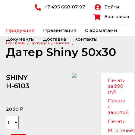
+7 495 668-07-97
Войти
Ваш заказ
Продукция
Презентация
С ароматами
Документы
Доставка
Контакты
Все Печати
/
Продукция
/
Оснастки
/
Датер Shiny 50x30
SHINY
Печати
H-6103
за 990
руб.
Печати
с
2030 ₽
защитой
Печати
Многоцве