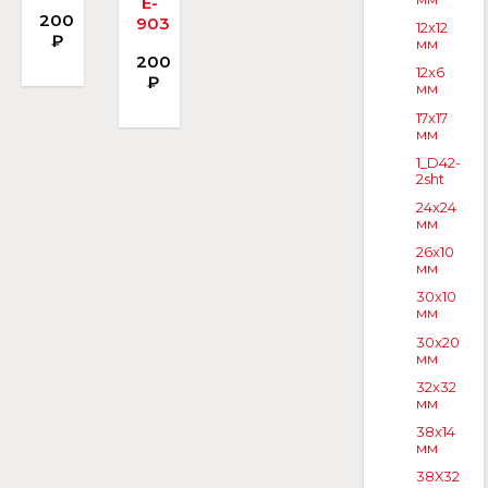
E-
200
903
12x12
₽
мм
200
12x6
₽
мм
17x17
мм
1_D42-
2sht
24x24
мм
26x10
мм
30x10
мм
30x20
мм
32x32
мм
38x14
мм
38X32