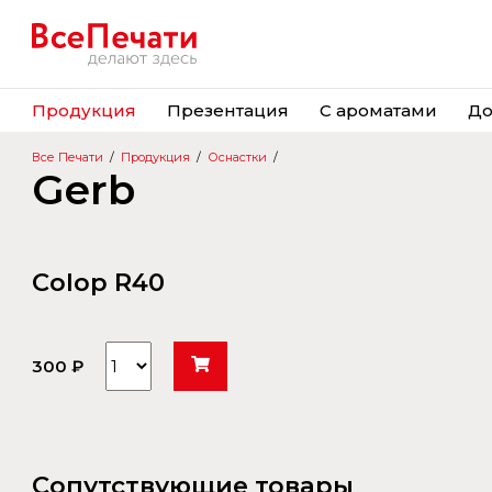
Продукция
Презентация
С ароматами
До
Все Печати
/
Продукция
/
Оснастки
/
Gerb
Colop R40
300 ₽
Сопутствующие товары