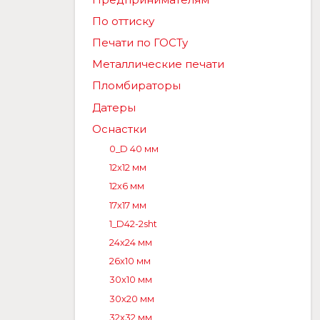
По оттиску
Печати по ГОСТу
Металлические печати
Пломбираторы
Датеры
Оснастки
0_D 40 мм
12x12 мм
12x6 мм
17x17 мм
1_D42-2sht
24x24 мм
26x10 мм
30x10 мм
30x20 мм
32x32 мм