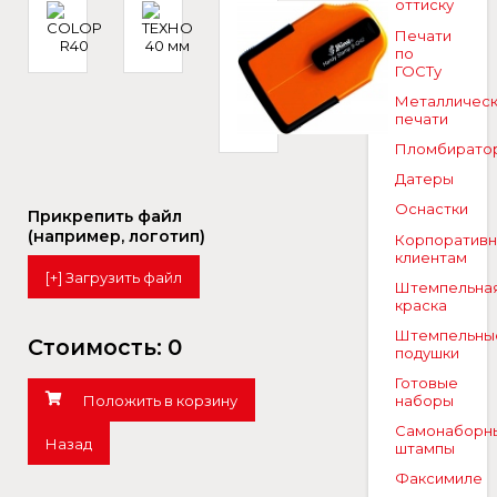
оттиску
Печати
по
ГОСТу
Металличес
печати
Пломбирато
Датеры
Оснастки
Прикрепить файл
(например, логотип)
Корпоратив
клиентам
[+] Загрузить файл
Штемпельна
краска
Штемпельны
Стоимость:
0
подушки
Готовые
Положить в корзину
наборы
Самонаборн
Назад
штампы
Факсимиле