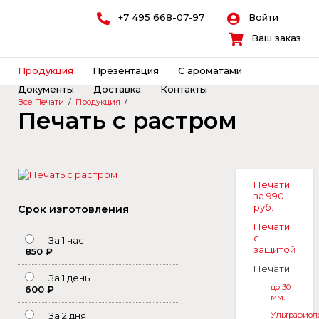
+7 495 668-07-97
Войти
Ваш заказ
Продукция
Презентация
С ароматами
Документы
Доставка
Контакты
Все Печати
/
Продукция
/
Печать с растром
Печати
за 990
руб.
Срок изготовления
Печати
с
За 1 час
защитой
850 ₽
Печати
За 1 день
до 30
600 ₽
мм.
За 2 дня
Ультрафиол