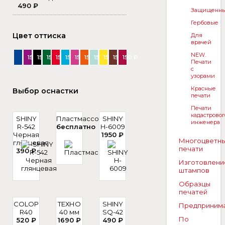
490 ₽
Защищенн
Гербовые
Цвет оттиска
Для
врачей
NEW.
150 ₽
150 ₽
150 ₽
150 ₽
150 ₽
150 ₽
150 ₽
150 ₽
150 ₽
150 ₽
150 ₽
Печати
с
узорами
Красные
Выбор оснастки
печати
Печати
кадастровог
SHINY
Пластмассовая
SHINY
инженера
R-542
бесплатно
H-6009
Черная
1950 ₽
Многоцветн
глянцевая
печати
390 ₽
Изготовлени
штампов
Образцы
печатей
COLOP
ТЕХНО
SHINY
Предприним
R40
40 мм
SQ-42
По
520 ₽
1690 ₽
490 ₽