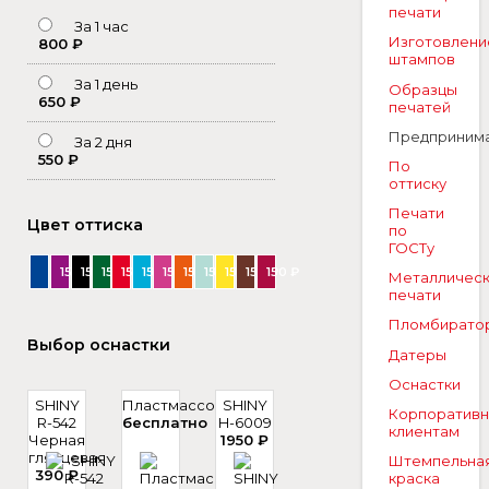
печати
За 1 час
Изготовлени
800 ₽
штампов
За 1 день
Образцы
650 ₽
печатей
Предприним
За 2 дня
550 ₽
По
оттиску
Печати
Цвет оттиска
по
ГОСТу
150 ₽
150 ₽
150 ₽
150 ₽
150 ₽
150 ₽
150 ₽
150 ₽
150 ₽
150 ₽
150 ₽
Металличес
печати
Пломбирато
Выбор оснастки
Датеры
Оснастки
SHINY
Пластмассовая
SHINY
Корпоратив
R-542
бесплатно
H-6009
клиентам
Черная
1950 ₽
глянцевая
Штемпельна
390 ₽
краска