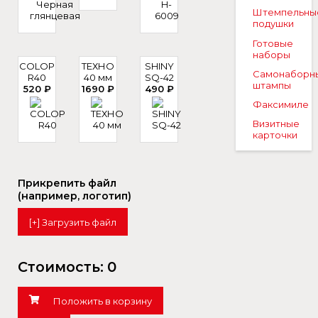
Штемпельны
подушки
Готовые
наборы
COLOP
ТЕХНО
SHINY
Самонаборн
R40
40 мм
SQ-42
штампы
520 ₽
1690 ₽
490 ₽
Факсимиле
Визитные
карточки
Прикрепить файл
(например, логотип)
[+] Загрузить файл
Стоимость:
0
Положить в корзину