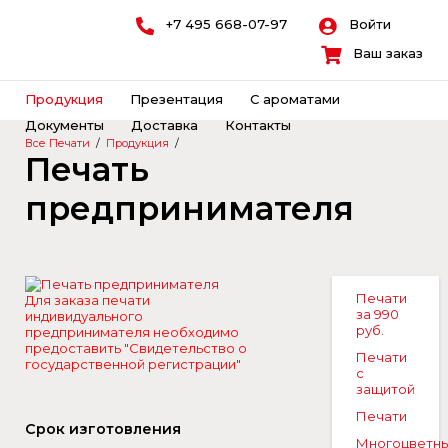
+7 495 668-07-97
Войти
Ваш заказ
Продукция
Презентация
С ароматами
Документы
Доставка
Контакты
Все Печати
/
Продукция
/
Печать
предпринимателя
Печати
Для заказа печати
за 990
индивидуального
руб.
предпринимателя необходимо
предоставить "Свидетельство о
Печати
государственной регистрации"
с
защитой
Печати
Срок изготовления
Многоцветн