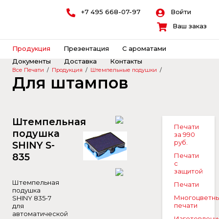
+7 495 668-07-97
Войти
Ваш заказ
Продукция
Презентация
С ароматами
Документы
Доставка
Контакты
Все Печати
/
Продукция
/
Штемпельные подушки
/
Для штампов
Штемпельная
Печати
подушка
за 990
руб.
SHINY S-
835
Печати
с
защитой
Штемпельная
Печати
подушка
Многоцветн
SHINY 835-7
печати
для
автоматической
Изготовлени