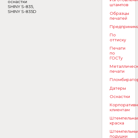
оснастки
штампов
SHINY S-835,
SHINY S-835D
Образцы
печатей
Предприним
По
оттиску
Печати
по
ГОСТу
Металличес
печати
Пломбирато
Датеры
Оснастки
Корпоратив
клиентам
Штемпельна
краска
Штемпельны
подушки