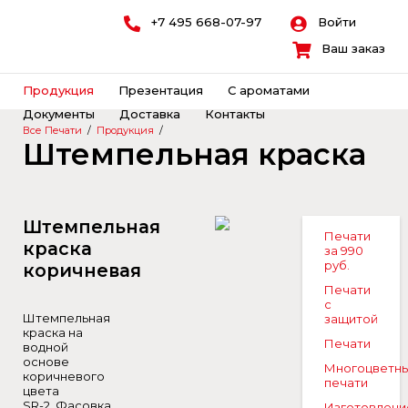
+7 495 668-07-97
Войти
Ваш заказ
Продукция
Презентация
С ароматами
Документы
Доставка
Контакты
Все Печати
/
Продукция
/
Штемпельная краска
Штемпельная
Печати
краска
за 990
руб.
коричневая
Печати
с
Штемпельная
защитой
краска на
Печати
водной
основе
Многоцветн
коричневого
печати
цвета
SR-2. Фасовка
Изготовлени