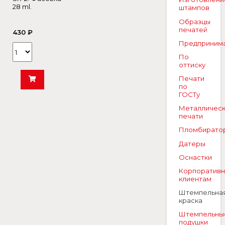
28 ml.
штампов
Образцы
печатей
430 ₽
Предприним
По
оттиску
Печати
по
ГОСТу
Металличес
печати
Пломбирато
Датеры
Оснастки
Корпоратив
клиентам
Штемпельна
краска
Штемпельны
подушки