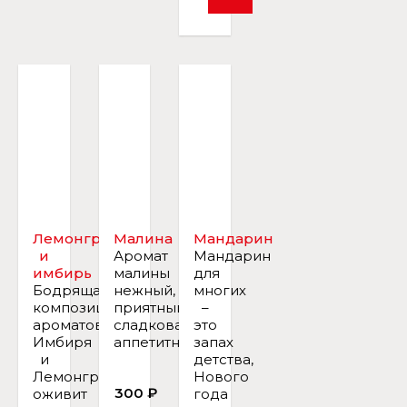
Лемонграсс
Малина
Мандарин
и
Аромат
Мандарин
имбирь
малины
для
Бодрящая
нежный,
многих
композиция
приятный,
–
ароматов
сладковатый,
это
Имбиря
аппетитный.
запах
и
детства,
Лемонграсса
Нового
300 ₽
оживит
года