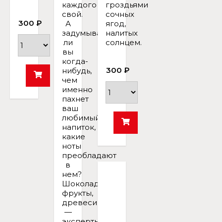
каждого
гроздьями
свой.
сочных
300 ₽
А
ягод,
задумывались
налитых
ли
солнцем.
вы
когда-
300 ₽
нибудь,
чем
именно
пахнет
ваш
любимый
напиток,
какие
ноты
преобладают
в
нем?
Шоколад,
фрукты,
древесина
—
эксперты