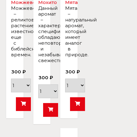
Можжевельник
Мохито
Мята
Можжевельник
Данный
Мята
–
аромат
–
реликтовое
–
натуральный
растение,
характерный,
аромат,
известное
специфический,
который
еще
обладающий
имеет
с
неповторимой
аналог
библейских
и
в
времен.
незабываемой
природе.
свежестью.
300 ₽
300 ₽
300 ₽