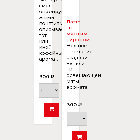
смело
оперируют
этими
Латте
понятиями,
с
описывая
мятным
тот
сиропом
или
Нежное
иной
сочетание
кофейный
сладкой
аромат.
ванили
и
освещающей
300 ₽
мяты
аромата.
300 ₽